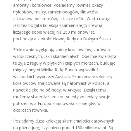
amonity i koralowce. Posiadamy również okazy
trylobitów, małży, ramienionogów, liliowców,
jeżowców, belemnitów, a także roślin. Warta uwagi
jest też bogata kolekcja skamieniałego drewna,
liczącego sobie więcej niż 250 milionów lat,
pochodząca z okolic Nowej Rudy na Dolnym Śląsku.
Efektownie wyglądają zbiory koralowców, zarówno
współczesnych, jak i skamieniałych. Obecnie zwierzęta
te żyją z reguły w płytkich i ciepłych morzach, budując
między innymi Wielką Rafę Barierową wzdłuż
wschodnich wybrzeży Australii. Skamieniałe szkielety
koralowców znajdowane są natomiast w Polsce, a
nawet daleko na północy, w Arktyce. Dzięki temu
możemy stwierdzić, że kontynenty zmieniały swoje
położenie, a Europa znajdowała się niegdyś w
okolicach równika.
Posiadamy dużą kolekcję skamieniałości datowanych
na późną jurę, czyli nieco ponad 150 milionów lat. Są