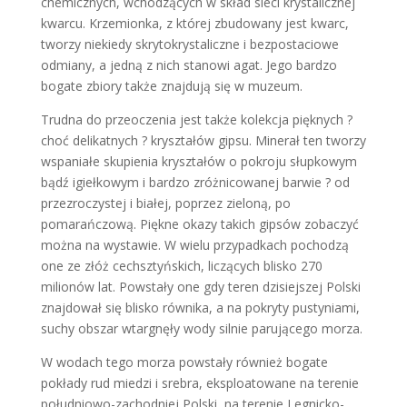
chemicznych, wchodzących w skład sieci krystalicznej
kwarcu. Krzemionka, z której zbudowany jest kwarc,
tworzy niekiedy skrytokrystaliczne i bezpostaciowe
odmiany, a jedną z nich stanowi agat. Jego bardzo
bogate zbiory także znajdują się w muzeum.
Trudna do przeoczenia jest także kolekcja pięknych ?
choć delikatnych ? kryształów gipsu. Minerał ten tworzy
wspaniałe skupienia kryształów o pokroju słupkowym
bądź igiełkowym i bardzo zróżnicowanej barwie ? od
przezroczystej i białej, poprzez zieloną, po
pomarańczową. Piękne okazy takich gipsów zobaczyć
można na wystawie. W wielu przypadkach pochodzą
one ze złóż cechsztyńskich, liczących blisko 270
milionów lat. Powstały one gdy teren dzisiejszej Polski
znajdował się blisko równika, a na pokryty pustyniami,
suchy obszar wtargnęły wody silnie parującego morza.
W wodach tego morza powstały również bogate
pokłady rud miedzi i srebra, eksploatowane na terenie
południowo-zachodniej Polski, na terenie Legnicko-