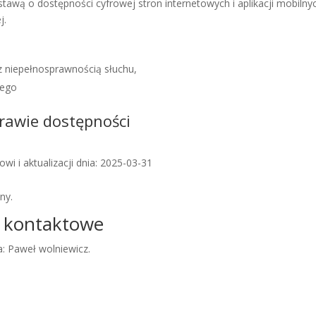
stawą o dostępności cyfrowej stron internetowych i aplikacji mobil
j.
 z niepełnosprawnością słuchu,
nego
prawie dostępności
i i aktualizacji dnia:
2025-03-31
ny.
e kontaktowe
a:
Paweł wolniewicz
.