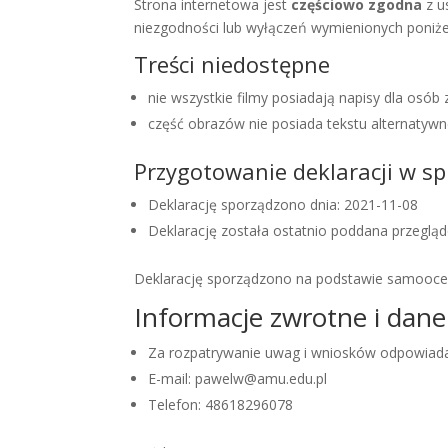
Strona internetowa jest
częściowo zgodna
z u
niezgodności lub wyłączeń wymienionych poniże
Treści niedostępne
nie wszystkie filmy posiadają napisy dla osób
część obrazów nie posiada tekstu alternatyw
Przygotowanie deklaracji w s
Deklarację sporządzono dnia:
2021-11-08
Deklarację została ostatnio poddana przeglądow
Deklarację sporządzono na podstawie samooce
Informacje zwrotne i dan
Za rozpatrywanie uwag i wniosków odpowiad
E-mail:
pawelw@amu.edu.pl
Telefon:
48618296078