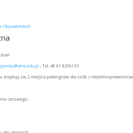
w Obywatelskich
.
zna
oznań
janicka@amu.edu.pl
, Tel. 48 61 8296133
tu znajdują się 2 miejsca parkingowe dla osób z niepełnosprawnościa
ziomu zerowego,
o obu stronach,