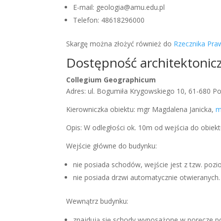
E-mail: geologia@amu.edu.pl
Telefon: 48618296000
Skargę można złożyć również do
Rzecznika Pra
Dostępność architektonic
Collegium Geographicum
Adres: ul. Bogumiła Krygowskiego 10, 61-680 P
Kierowniczka obiektu: mgr Magdalena Janicka,
m
Opis: W odległości ok. 10m od wejścia do obiek
Wejście główne do budynku:
nie posiada schodów, wejście jest z tzw. po
nie posiada drzwi automatycznie otwieranych.
Wewnątrz budynku:
znajdują się schody wyposażone w poręcze p