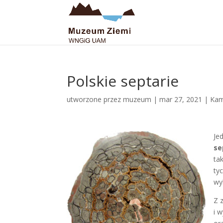
Polskie septarie
utworzone przez
muzeum
|
mar 27, 2021
|
Kam
Je
se
ta
ty
wy
Z 
i 