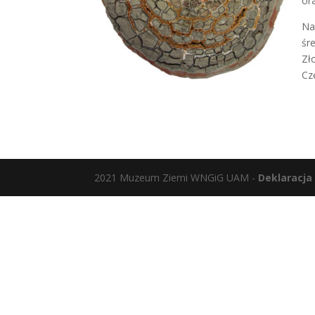
or
Na
śr
Zł
Cz
2021 Muzeum Ziemi WNGiG UAM -
Deklaracja