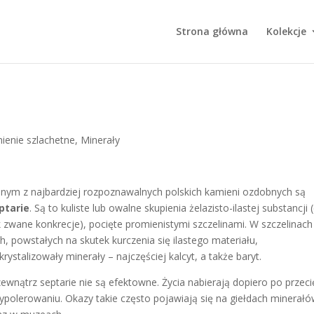
Strona główna
Kolekcje
ienie szlachetne
,
Minerały
dnym z najbardziej rozpoznawalnych polskich kamieni ozdobnych są
ptarie
. Są to kuliste lub owalne skupienia żelazisto-ilastej substancji (
k zwane konkrecje), pocięte promienistymi szczelinami. W szczelinach
ch, powstałych na skutek kurczenia się ilastego materiału,
krystalizowały minerały – najczęściej kalcyt, a także baryt.
zewnątrz septarie nie są efektowne. Życia nabierają dopiero po przeci
wypolerowaniu. Okazy takie często pojawiają się na giełdach minerał