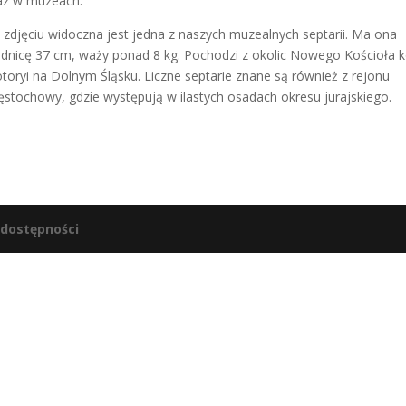
az w muzeach.
 zdjęciu widoczna jest jedna z naszych muzealnych septarii. Ma ona
ednicę 37 cm, waży ponad 8 kg. Pochodzi z okolic Nowego Kościoła 
otoryi na Dolnym Śląsku. Liczne septarie znane są również z rejonu
ęstochowy, gdzie występują w ilastych osadach okresu jurajskiego.
 dostępności