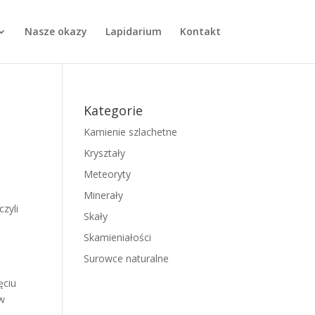
Nasze okazy
Lapidarium
Kontakt
Kategorie
Kamienie szlachetne
Kryształy
Meteoryty
Minerały
czyli
Skały
Skamieniałości
Surowce naturalne
ęciu
ów